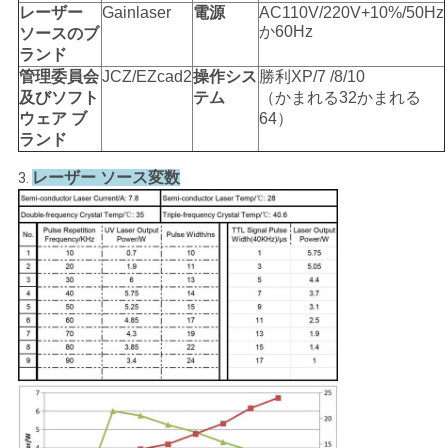
レーザー
Gainlaser
電源
AC110V/220V+10%/50Hz
か60Hz
ソースのブ
ランド
管理委員会
JCZ/EZcad2
操作シス
勝利XP/7 /8/10
及びソフト
テム
（かまれる32かまれる
ウェア ブ
64）
ランド
レーザー ソース変数
3.