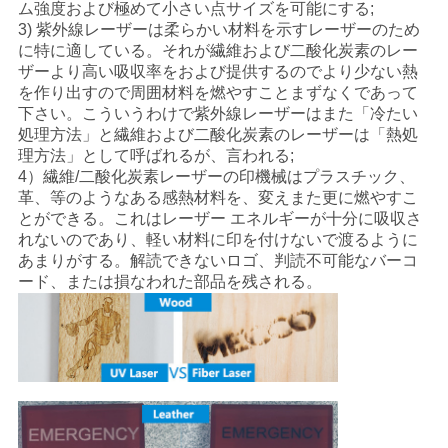
ム強度および極めて小さい点サイズを可能にする;
3) 紫外線レーザーは柔らかい材料を示すレーザーのため
に特に適している。それが繊維および二酸化炭素のレー
ザーより高い吸収率をおよび提供するのでより少ない熱
を作り出すので周囲材料を燃やすことまずなくであって
下さい。こういうわけで紫外線レーザーはまた「冷たい
処理方法」と繊維および二酸化炭素のレーザーは「熱処
理方法」として呼ばれるが、言われる;
4）繊維/二酸化炭素レーザーの印機械はプラスチック、
革、等のようなある感熱材料を、変えまた更に燃やすこ
とができる。これはレーザー エネルギーが十分に吸収さ
れないのであり、軽い材料に印を付けないで渡るように
あまりがする。解読できないロゴ、判読不可能なバーコ
ード、または損なわれた部品を残される。