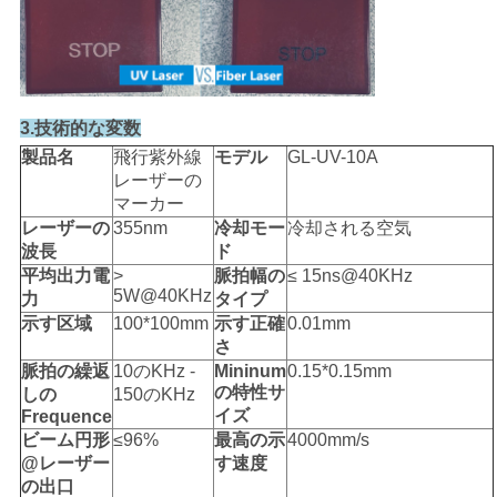
3.技術的な変数
製品名
飛行紫外線
モデル
GL-UV-10A
レーザーの
マーカー
レーザーの
355nm
冷却モー
冷却される空気
波長
ド
平均出力電
>
脈拍幅の
≤ 15ns@40KHz
5W@40KHz
力
タイプ
示す区域
100*100mm
示す正確
0.01mm
さ
脈拍の繰返
10のKHz -
Mininum
0.15*0.15mm
の特性サ
しの
150のKHz
イズ
Frequence
ビーム円形
≤96%
最高の示
4000mm/s
@レーザー
す速度
の出口