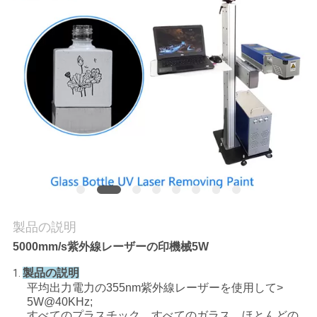
私
達
に
連
絡
し
な
さ
製品の説明
5000mm/s紫外線レーザーの印機械5W
い
製品の説明
1.
平均出力電力の355nm紫外線レーザーを使用して>
引
5W@40KHz;
すべてのプラスチック、すべてのガラス、ほとんどの