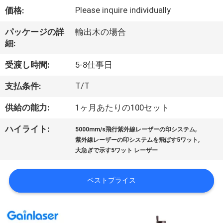
い
Please inquire individually
価格:
て
パッケージの詳
輸出木の場合
細:
工
受渡し時間:
5-8仕事日
場
T/T
支払条件:
旅
供給の能力:
1ヶ月あたりの100セット
行
,
ハイライト:
5000mm/s飛行紫外線レーザーの印システム
,
紫外線レーザーの印システムを飛ばす5ワット
品
大急ぎで示す5ワット レーザー
質
ベストプライス
管
理