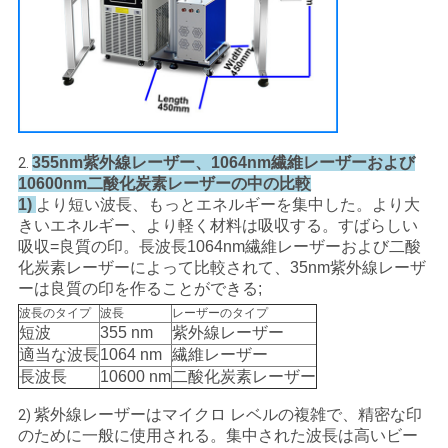
PRIVACY
POLICY
355nm紫外線レーザー、1064nm繊維レーザーおよび
2.
10600nm二酸化炭素レーザーの中の比較
1)
より短い波長、もっとエネルギーを集中した。より大
きいエネルギー、より軽く材料は吸収する。すばらしい
吸収=良質の印。長波長1064nm繊維レーザーおよび二酸
化炭素レーザーによって比較されて、35nm紫外線レーザ
ーは良質の印を作ることができる;
波長のタイプ
波長
レーザーのタイプ
短波
355 nm
紫外線レーザー
適当な波長
1064 nm
繊維レーザー
長波長
10600 nm
二酸化炭素レーザー
紫外線レーザーはマイクロ レベルの複雑で、精密な印
2)
のために一般に使用される。集中された波長は高いビー