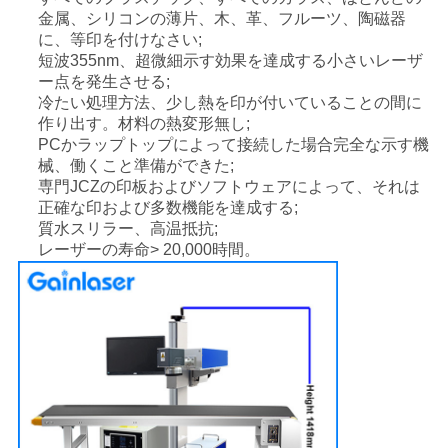
用
金属、シリコンの薄片、木、革、フルーツ、陶磁器
に、等印を付けなさい;
を
短波355nm、超微細示す効果を達成する小さいレーザ
ー点を発生させる;
要
冷たい処理方法、少し熱を印が付いていることの間に
作り出す。材料の熱変形無し;
求
PCかラップトップによって接続した場合完全な示す機
械、働くこと準備ができた;
し
専門JCZの印板およびソフトウェアによって、それは
正確な印および多数機能を達成する;
な
質水スリラー、高温抵抗;
レーザーの寿命> 20,000時間。
さ
い
地
図