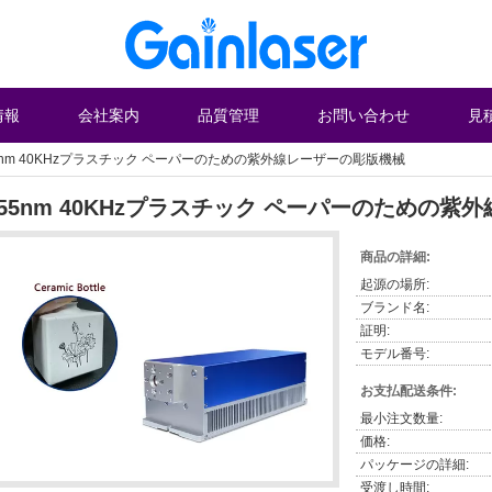
情報
会社案内
品質管理
お問い合わせ
見
5nm 40KHzプラスチック ペーパーのための紫外線レーザーの彫版機械
355nm 40KHzプラスチック ペーパーのための
商品の詳細:
起源の場所:
ブランド名:
証明:
モデル番号:
お支払配送条件:
最小注文数量:
価格:
パッケージの詳細:
受渡し時間: