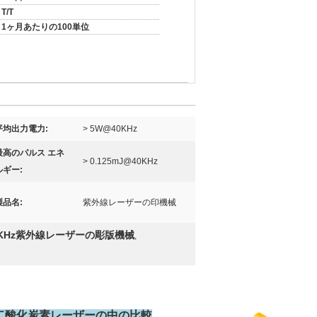
T/T
1ヶ月あたりの100単位
平均出力電力:
> 5W@40KHz
最高のパルス エネ
> 0.125mJ@40KHz
ルギー:
製品名:
紫外線レーザーの印機械
0KHz紫外線レーザーの彫版機械
,
nm二酸化炭素レーザーの中の比較