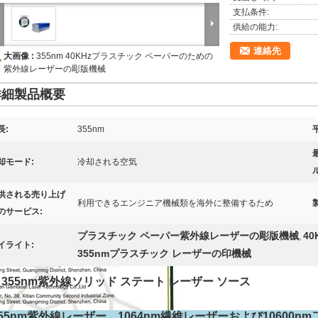
支払条件:
供給の能力:
連絡先
大画像 :
355nm 40KHzプラスチック ペーパーのための
紫外線レーザーの彫版機械
詳細製品概要
長:
355nm
却モード:
冷却される空気
供される売り上げ
利用できるエンジニア機械類を海外に整備するため
のサービス:
プラスチック ペーパー紫外線レーザーの彫版機械
4
,
イライト:
355nmプラスチック レーザーの印機械
W 355nm紫外線ソリッド ステート レーザー ソース
355nm紫外線レーザー、1064nm繊維レーザーおよび10600