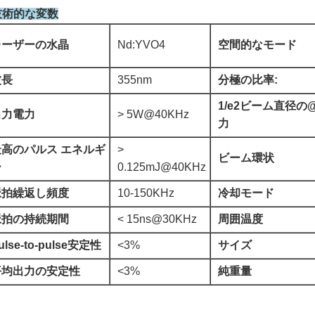
.技術的な変数
レーザーの水晶
Nd:YVO4
空間的なモード
波長
355nm
分極の比率:
1/e2ビーム直径の
出力電力
> 5W@40KHz
力
最高のパルス エネルギ
>
ビーム環状
ー
0.125mJ@40KHz
脈拍繰返し頻度
10-150KHz
冷却モード
脈拍の持続期間
< 15ns@30KHz
周囲温度
ulse-to-pulse安定性
<3%
サイズ
平均出力の安定性
<3%
純重量