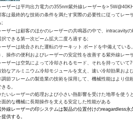
レーザーは平均出力電力の355nm紫外線レーザーを> 5W@40K
顧客は最終的な技術の条件を満たす実際の必要性に従ってレーザー
;
レーザーは顧客のほかのレーザーの共鳴器の中で、intracavityの
選択できる第一次ビーム拡大二度ろ過する
;
レーザーは統合された運転のサーキット ボードを中備えている
き、操作の便利およびレーザーの安定性を改善する紫外線レーザ
レーザーは空気によって冷却されるモード、それを持っていて
有効なアルミニウム冷却モジュールを支え、速い冷却効果および
非調節フレームの製造業の技術を採用して、機械性能はより信
できる。
冷たいレーザーの処理および小さい熱影響を受けた地帯を使う
全面的な機械に長期操作を支える安定した性能がある
紫外線レーザーの印システムは製品の位置付けのreagardless永
を提供する。