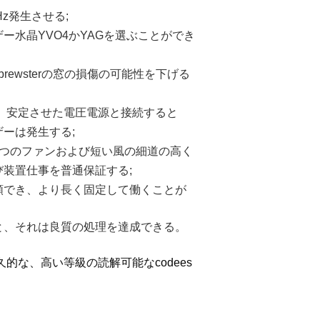
Hz発生させる;
水晶YVO4かYAGを選ぶことができ
brewsterの窓の損傷の可能性を下げる
。安定させた電圧電源と接続すると
ーは発生する;
7つのファンおよび短い風の細道の高く
装置仕事を普通保証する;
頼でき、より長く固定して働くことが
と、それは良質の処理を達成できる
。
久的な、高い等級の読解可能なcodees