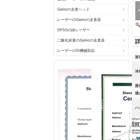
Galvoの走査ヘッド
レーザーのGalvoの走査器
DPSSの緑レーザー
二酸化炭素のGalvoの走査器
レーザーの印機械部品
波
冷
提
後
ハ
5
1.