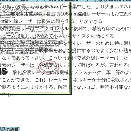
より短い波長、もっとエネルギーを集中した。より大きいエネ
らしい吸収=良質の印。長波長1064nm繊維レーザーおよび二
5nm紫外線レーザーは良質の印を作ることができる;
. 紫外線レーザーはマイクロ レベルの複雑で、精密な印のため
いビーム強度および極めて小さい点サイズを可能にする;
. 紫外線レーザーは柔らかい材料を示すレーザーのために特に
のレーザーより高い吸収率をおよび提供するのでより少ない熱
ずなくであって下さい。こういうわけで紫外線レーザーはまた
炭素のレーザーは「熱処理方法」として呼ばれるが、言われる;
. 繊維/二酸化炭素レーザーの印機械はプラスチック、革、等の
すことができる。これはレーザー エネルギーが十分に吸収され
で渡るようにあまりがする。解読できないロゴ、判読不可能な
される。
製品の説明