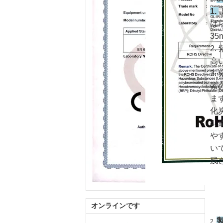
1.
ば
3
2
高
3
素
ま
化
4
や
い
残
オンラインです
2.