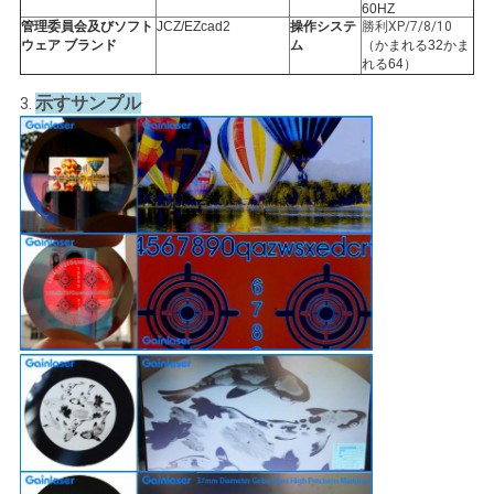
60HZ
管理委員会及びソフト
JCZ/EZcad2
操作システ
勝利XP/7/8/10
ウェア ブランド
ム
（かまれる32かま
れる64）
示すサンプル
3.