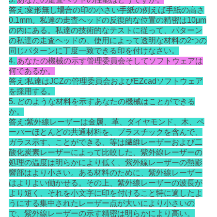
答え:変形無し場合の印の小さい手紙の例えば手紙の高さ
0.1mm。私達の走査ヘッドの反復的な位置の精密は10μm
の内にある。私達の技術的なテストに従って、パターン
の私達の走査ヘッドの、使用によって透明な材料の2つの
同じパターンに丁度一致できる印を付けなさい。
4.
あなたの機械の示す管理委員会そしてソフトウェアは
何であるか。
答え:私達はJCZの管理委員会およびEZcadソフトウェア
を採用する。
5. どのような材料を示すあなたの機械はことができる
か。
答え:紫外線レーザーは金属、革、ダイヤモンド、木、ペ
ーパーほとんどの共通材料を、プラスチックを含んで、
ガラス示す、ことができる、等は繊維レーザーおよび二
酸化炭素レーザーによって比較した、紫外線レーザーの
処理の温度は明らかにより低く、紫外線レーザーの熱影
響部はより小さい。ある材料のために、紫外線レーザー
はよりよい働かせる。その上、紫外線レーザーの波長が
より短く、それを小文字に印を付けること特に適したよ
うにする集中されたレーザー点が大いにより小さいの
で、紫外線レーザーの示す精密は明らかにより高い。