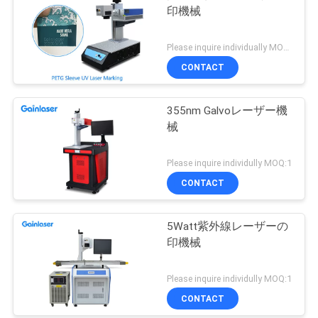
印機械
Please inquire individually MOQ:1
CONTACT
355nm Galvoレーザー機
械
Please inquire individully MOQ:1
CONTACT
5Watt紫外線レーザーの
印機械
Please inquire individully MOQ:1
CONTACT