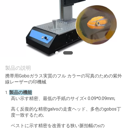
私
達
に
連
絡
し
製品の説明
携帯用Goboガラス実質のフル カラーの写真のための紫外
な
線レーザーの印機械
さ
製品の機能
1.
高い示す精密、最低の手紙のサイズ< 0.09*0.09mm;
い
高く反復的な精密galvoの走査ヘッド、多色のgobos丁
度一致するため;
引
ベストに示す精密を改善する狭い脈拍幅の≤の