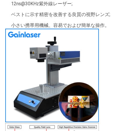
12ns@30KHz紫外線レーザー;
用
ベストに示す精密を改善する良質の視野レンズ;
を
小さい携帯用機械、容易でおよび簡単な操作。
要
求
し
な
さ
い
地
図