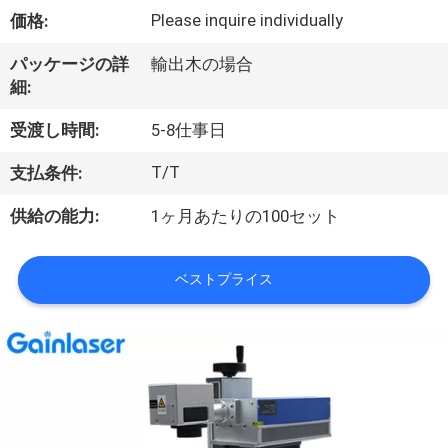
い
Please inquire individually
価格:
て
パッケージの詳
輸出木の場合
細:
工
受渡し時間:
5-8仕事日
場
T/T
支払条件:
旅
供給の能力:
1ヶ月あたりの100セット
行
ベストプライス
品
質
管
理