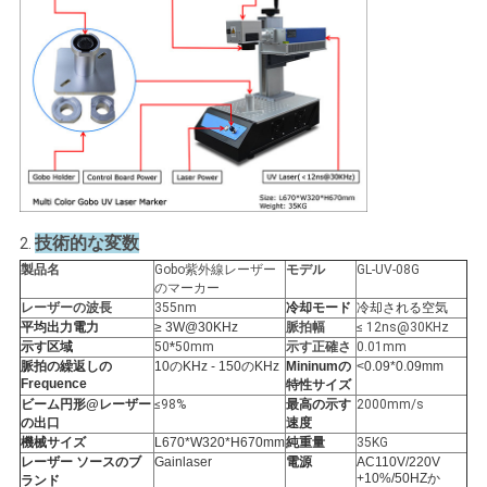
PRIVACY
POLICY
技術的な変数
2.
製品名
Gobo紫外線レーザー
モデル
GL-UV-08G
のマーカー
レーザーの波長
355nm
冷却モード
冷却される空気
平均出力電力
≥ 3W@30KHz
脈拍幅
≤ 12ns@30KHz
示す区域
50*50mm
示す正確さ
0.01mm
脈拍の繰返しの
10のKHz - 150のKHz
Mininumの
<0.09*0.09mm
Frequence
特性サイズ
ビーム円形@レーザー
≤98%
最高の示す
2000mm/s
の出口
速度
機械サイズ
L670*W320*H670mm
純重量
35KG
レーザー ソースのブ
Gainlaser
電源
AC110V/220V
+10%/50HZか
ランド