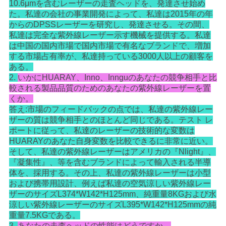
10.6μmを含むレーザーの走査ヘッドを、発達させ始め
た。私達の会社の事業開発によって、私達は2015年の年
からのDPSSレーザーを研究し、発達させる。その間、
私達は完全な紫外線レーザー示す機械を提供する。私達
は中国の国内市場で国内市場で有名なブランドで、増加
する市場占有率が、私達持っている3000人以上の顧客を
ある。
2.
いかにHUARAY、Inno、Innguのあなたの競争相手と比
較される製品品質のためのあなたの紫外線レーザーを置
くか。
答え:市場のフィードバックの点では、私達の紫外線レー
ザーの質は競争相手とのほとんど同じである。テスト レ
ポートに従って、私達のレーザーの技術的な変数は
HUARAYのあなた自身変数を比較できるに非常に近い。
そして、私達の紫外線レーザーはアメリカの『Nlight』、
『凝集性』、等を含むブランドによって輸入される半導
体を、採用する。その上、私達の紫外線レーザーは小型
および携帯用設計、例えば私達の空気涼しい紫外線レー
ザーのサイズL374*W142*H125mm、純重量8KGおよび水
涼しい紫外線レーザーのサイズL395*W142*H125mmの純
重量7.5KGである。
3.
あなたの走査ヘッドの性能はどうですか。