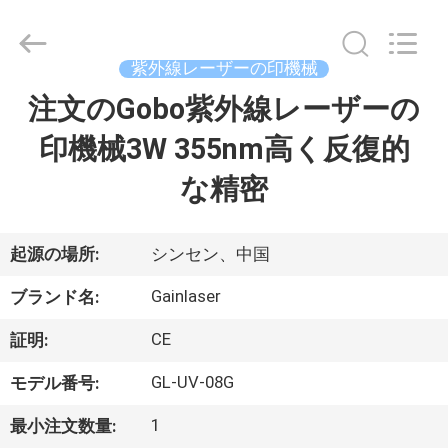
supplier.
Copyright
©
2020
-
紫外線レーザーの印機械
2026
Shenzhen
Gainlaser
注文のGobo紫外線レーザーの
家
Laser
Technology
Co.,Ltd.
印機械3W 355nm高く反復的
All
Rights
製
Reserved.
な精密
品
起源の場所:
シンセン、中国
私
Gainlaser
ブランド名:
達
CE
証明:
に
GL-UV-08G
モデル番号:
つ
1
最小注文数量: