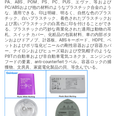
PA、ABS、POM、PS、PC、PUS、エヴァ、等および
PC/ABSおよび他の材料のようなプラスチック合金のよう
な、適用できる。印は明確、明るく、自然な色のプラス
チック、白いプラスチック、着色されたプラスチックお
よび黒いプラスチックの白黒色に印を付けることができ
る。プラスチックの巧妙な商業化された適用は動物の耳
札、スイッチ カバー、化粧品の包装材料、車の内部ボタ
ンおよびドアノブ、計器板、ABSキーボード、HDPE、ペ
ットおよびポリ塩化ビニールの剛性容器および容器カバ
ー、ナイロンおよびヒューズ箱および空気帽子のような
PBTの自動車および非自動車電気コネクタ、エンジンの
フードの要素、anti-counterfeitラベル、容器ロックの捕
獲物、文房具、家庭電化製品の貝、等含んでいる。