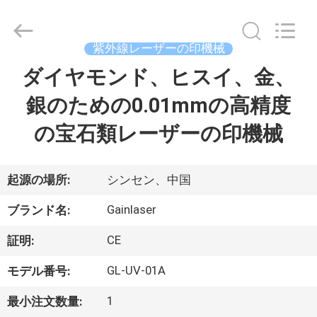
supplier.
Copyright
©
2020
-
紫外線レーザーの印機械
2026
Shenzhen
Gainlaser
ダイヤモンド、ヒスイ、金、
家
Laser
Technology
Co.,Ltd.
銀のための0.01mmの高精度
All
Rights
製
Reserved.
の宝石類レーザーの印機械
品
起源の場所:
シンセン、中国
私
Gainlaser
ブランド名:
達
CE
証明:
に
GL-UV-01A
モデル番号:
つ
1
最小注文数量: