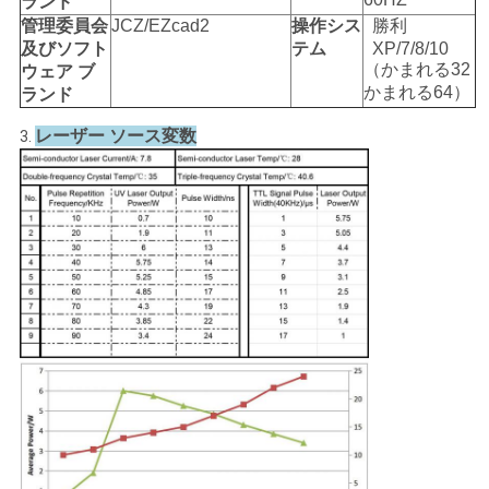
ランド
管理委員会
JCZ/EZcad2
操作シス
勝利
及びソフト
テム
XP/7/8/10
（かまれる32
ウェア ブ
かまれる64）
ランド
レーザー ソース変数
3.