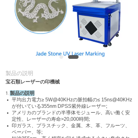
私
達
に
連
絡
し
製品の説明
宝石類レーザーの印機械
な
製品の説明
1.
さ
平均出力電力≥ 5W@40KHzの脈拍幅の≤ 15ns@40KHz
が付いている355nm DPSS紫外線レーザー;
い
アメリカのブランドの半導体モジュール、高い働く安
定性、レーザーの寿命>20,000時間;
印ガラス、プラスチック、金属、木、革、フルーツ、
引
ペーパー、等;