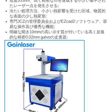
短波355nm、高く精密な印を達成する小さい集中され
用
たレーザー点を発生させる;
冷たい処理方法、小さい熱影響を受けた区域、物質的
を
な表面の少し熱変形;
専門JCZの管理委員会およびEZcad2ソフトウェア、容
要
易な操作及び優秀な機能;
明確な開き10mmの高い示す質が付いている高く反復
求
的な精密0.02mm galvoの走査器;
し
な
さ
い
地
図