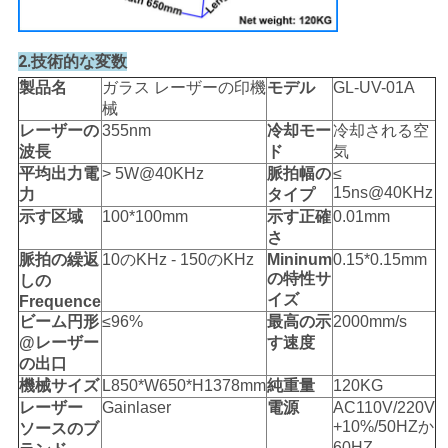
PRIVACY
POLICY
2.技術的な変数
製品名
ガラス レーザーの印機
モデル
GL-UV-01A
械
レーザーの
355nm
冷却モー
冷却される空
波長
ド
気
平均出力電
> 5W@40KHz
脈拍幅の
≤
15ns@40KHz
力
タイプ
示す区域
100*100mm
示す正確
0.01mm
さ
脈拍の繰返
10のKHz - 150のKHz
Mininum
0.15*0.15mm
の特性サ
しの
イズ
Frequence
ビーム円形
≤96%
最高の示
2000mm/s
@レーザー
す速度
の出口
機械サイズ
L850*W650*H1378mm
純重量
120KG
レーザー
Gainlaser
電源
AC110V/220V
+10%/50HZか
ソースのブ
60HZ