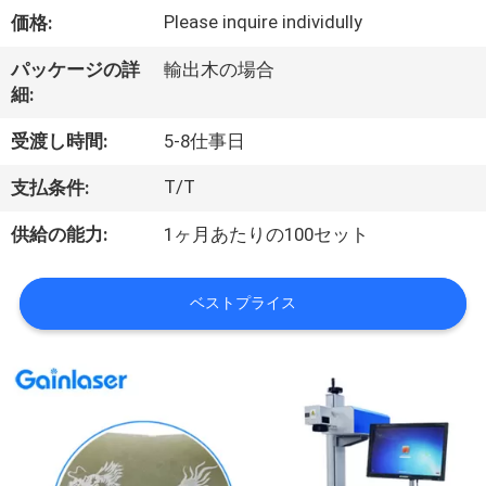
い
Please inquire individully
価格:
て
パッケージの詳
輸出木の場合
細:
工
受渡し時間:
5-8仕事日
場
T/T
支払条件:
旅
供給の能力:
1ヶ月あたりの100セット
行
ベストプライス
品
質
管
理