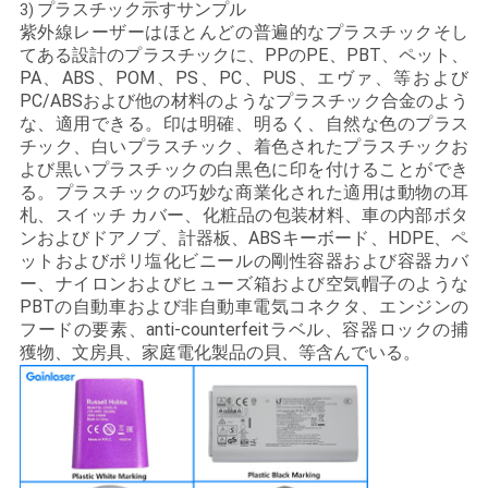
プラスチック示すサンプル
3)
紫外線レーザーはほとんどの普遍的なプラスチックそし
てある設計のプラスチックに、PPのPE、PBT、ペット、
PA、ABS、POM、PS、PC、PUS、エヴァ、等および
PC/ABSおよび他の材料のようなプラスチック合金のよう
な、適用できる。印は明確、明るく、自然な色のプラス
チック、白いプラスチック、着色されたプラスチックお
よび黒いプラスチックの白黒色に印を付けることができ
る。プラスチックの巧妙な商業化された適用は動物の耳
札、スイッチ カバー、化粧品の包装材料、車の内部ボタ
ンおよびドアノブ、計器板、ABSキーボード、HDPE、ペ
ットおよびポリ塩化ビニールの剛性容器および容器カバ
ー、ナイロンおよびヒューズ箱および空気帽子のような
PBTの自動車および非自動車電気コネクタ、エンジンの
フードの要素、anti-counterfeitラベル、容器ロックの捕
獲物、文房具、家庭電化製品の貝、等含んでいる。