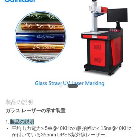
私
達
に
連
絡
し
な
さ
製品の説明
い
ガラス レーザーの示す装置
製品の説明
1.
平均出力電力≥ 5W@40KHzの脈拍幅の≤ 15ns@40KHz
引
が付いている355nm DPSS紫外線レーザー;