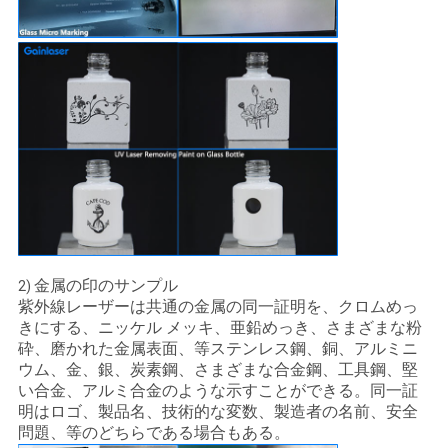
金属の印のサンプル
2)
紫外線レーザーは共通の金属の同一証明を、クロムめっ
きにする、ニッケル メッキ、亜鉛めっき、さまざまな粉
砕、磨かれた金属表面、等ステンレス鋼、銅、アルミニ
ウム、金、銀、炭素鋼、さまざまな合金鋼、工具鋼、堅
い合金、アルミ合金のような示すことができる。同一証
明はロゴ、製品名、技術的な変数、製造者の名前、安全
問題、等のどちらである場合もある。