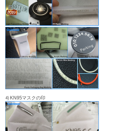
KN95マスクの印
4)