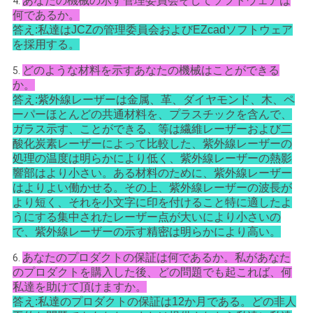
あなたの機械の示す管理委員会そしてソフトウェアは
4.
何であるか。
答え:私達はJCZの管理委員会およびEZcadソフトウェア
を採用する。
どのような材料を示すあなたの機械はことができる
5.
か。
答え:紫外線レーザーは金属、革、ダイヤモンド、木、ペ
ーパーほとんどの共通材料を、プラスチックを含んで、
ガラス示す、ことができる、等は繊維レーザーおよび二
酸化炭素レーザーによって比較した、紫外線レーザーの
処理の温度は明らかにより低く、紫外線レーザーの熱影
響部はより小さい。ある材料のために、紫外線レーザー
はよりよい働かせる。その上、紫外線レーザーの波長が
より短く、それを小文字に印を付けること特に適したよ
うにする集中されたレーザー点が大いにより小さいの
で、紫外線レーザーの示す精密は明らかにより高い。
あなたのプロダクトの保証は何であるか。私があなた
6.
のプロダクトを購入した後、どの問題でも起これば、何
私達を助けて頂けますか。
答え:私達のプロダクトの保証は12か月である。どの非人