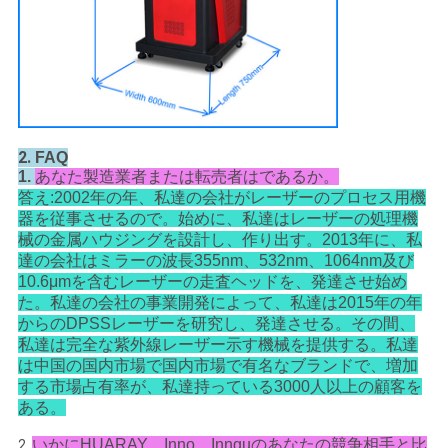
PRIVACY
POLICY
2.
FAQ
1.
あなた製造業者または転売者はであるか。
答え:2002年の年、私達の会社がレーザーのプロセス用機
器を従事させるので。始めに、私達はレーザーの処理機
械の金属ハウジングを設計し、作り出す。2013年に、私
達の会社はミラーの波長355nm、532nm、1064nm及び
10.6μmを含むレーザーの走査ヘッドを、発達させ始め
た。私達の会社の事業開発によって、私達は2015年の年
からのDPSSレーザーを研究し、発達させる。その間、
私達は完全な紫外線レーザー示す機械を提供する。私達
は中国の国内市場で国内市場で有名なブランドで、増加
する市場占有率が、私達持っている3000人以上の顧客を
ある。
いかにHUARAY、Inno、Innguのあなたの競争相手と比
2.