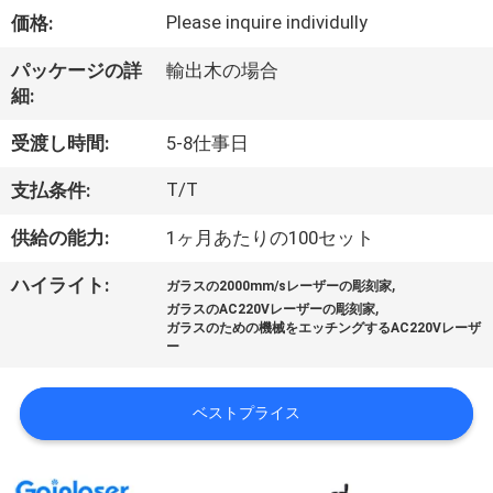
い
Please inquire individully
価格:
て
パッケージの詳
輸出木の場合
細:
工
受渡し時間:
5-8仕事日
場
T/T
支払条件:
旅
供給の能力:
1ヶ月あたりの100セット
行
,
ハイライト:
ガラスの2000mm/sレーザーの彫刻家
,
ガラスのAC220Vレーザーの彫刻家
品
ガラスのための機械をエッチングするAC220Vレーザ
ー
質
管
ベストプライス
理