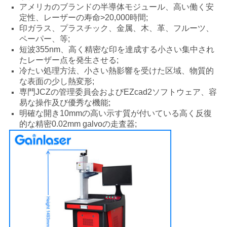
アメリカのブランドの半導体モジュール、高い働く安
用
定性、レーザーの寿命>20,000時間;
を
印ガラス、プラスチック、金属、木、革、フルーツ、
ペーパー、等;
要
短波355nm、高く精密な印を達成する小さい集中され
たレーザー点を発生させる;
求
冷たい処理方法、小さい熱影響を受けた区域、物質的
な表面の少し熱変形;
し
専門JCZの管理委員会およびEZcad2ソフトウェア、容
易な操作及び優秀な機能;
な
明確な開き10mmの高い示す質が付いている高く反復
的な精密0.02mm galvoの走査器;
さ
い
地
図