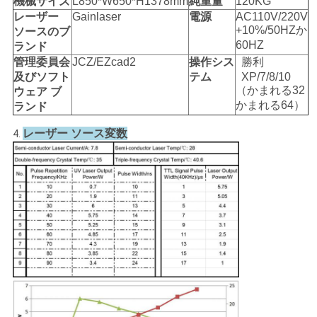
機械サイズ
L850*W650*H1378mm
純重量
120KG
レーザー
Gainlaser
電源
AC110V/220V
+10%/50HZか
ソースのブ
60HZ
ランド
管理委員会
JCZ/EZcad2
操作シス
勝利
及びソフト
テム
XP/7/8/10
（かまれる32
ウェア ブ
かまれる64）
ランド
レーザー ソース変数
4.