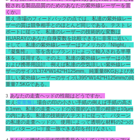
較される製品品質のためのあなたの紫外線レーザーを置
くか。
答え:市場のフィードバックの点では、私達の紫外線レー
ザーの質は競争相手とのほとんど同じである。テスト レ
ポートに従って、私達のレーザーの技術的な変数は
HUARAYのあなた自身変数を比較できるに非常に近い。
そして、私達の紫外線レーザーはアメリカの『Nlight』、
『凝集性』、等を含むブランドによって輸入される半導
体を、採用する。その上、私達の紫外線レーザーは小型
および携帯用設計、例えば私達の空気涼しい紫外線レー
ザーのサイズL374*W142*H125mm、純重量8KGおよび水
涼しい紫外線レーザーのサイズL395*W142*H125mmの純
重量7.5KGである。
あなたの走査ヘッドの性能はどうですか。
3.
答え:
変形無し
場合の印の小さい手紙の例えば手紙の高さ
0.1mm。私達の走査ヘッドの反復的な位置の精密は10μm
の内にある。私達の技術的なテストに従って、パターン
の私達の走査ヘッドの、使用によって透明な材料の2つの
同じパターンに丁度一致できる印を付けなさい。