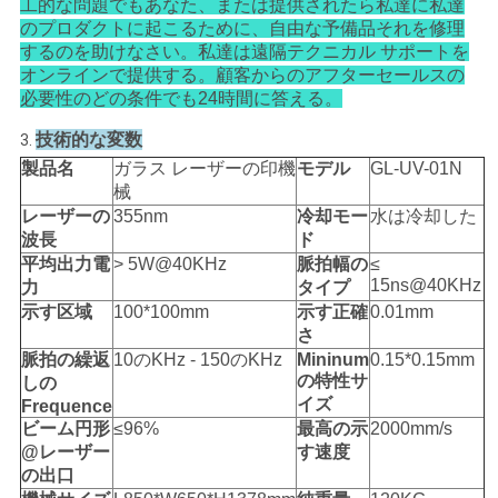
工的な問題でもあなた、または提供されたら私達に私達
のプロダクトに起こるために、自由な予備品それを修理
するのを助けなさい。私達は遠隔テクニカル サポートを
オンラインで提供する。顧客からのアフターセールスの
必要性のどの条件でも24時間に答える。
技術的な変数
3.
製品名
ガラス レーザーの印機
モデル
GL-UV-01N
械
レーザーの
355nm
冷却モー
水は冷却した
波長
ド
平均出力電
> 5W@40KHz
脈拍幅の
≤
15ns@40KHz
力
タイプ
示す区域
100*100mm
示す正確
0.01mm
さ
脈拍の繰返
10のKHz - 150のKHz
Mininum
0.15*0.15mm
の特性サ
しの
イズ
Frequence
ビーム円形
≤96%
最高の示
2000mm/s
@レーザー
す速度
の出口