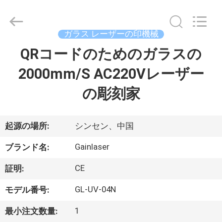
supplier.
Copyright
©
2020
-
ガラス レーザーの印機械
2025
Shenzhen
Gainlaser
QRコードのためのガラスの
家
Laser
Technology
Co.,Ltd.
2000mm/S AC220Vレーザー
All
Rights
製
Reserved.
の彫刻家
品
起源の場所:
シンセン、中国
私
Gainlaser
ブランド名:
達
CE
証明:
に
GL-UV-04N
モデル番号:
つ
1
最小注文数量: