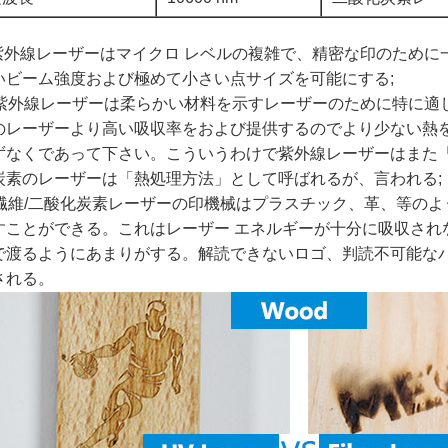
紫外線レーザーはマイクロ レベルの複雑で、精密な印のために
いビーム強度および極めて小さい点サイズを可能にする;
) 紫外線レーザーは柔らかい材料を示すレーザーのために特に
のレーザーより高い吸収率をおよび提供するのでより少ない熱
ずなくであって下さい。こういうわけで紫外線レーザーはまた
炭素のレーザーは「熱処理方法」として呼ばれるが、言われる;
) 繊維/二酸化炭素レーザーの印機械はプラスチック、革、等の
すことができる。これはレーザー エネルギーが十分に吸収され
で渡るようにあまりがする。解読できないロゴ、判読不可能な
される。