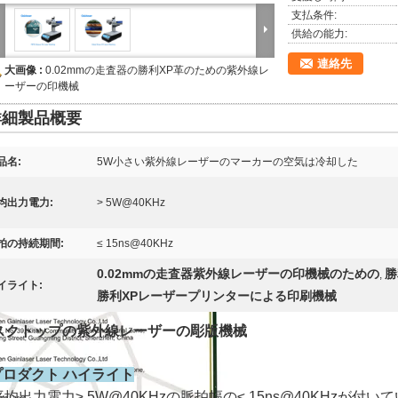
支払条件:
供給の能力:
連絡先
大画像 :
0.02mmの走査器の勝利XP革のための紫外線レ
ーザーの印機械
詳細製品概要
品名:
5W小さい紫外線レーザーのマーカーの空気は冷却した
均出力電力:
> 5W@40KHz
拍の持続期間:
≤ 15ns@40KHz
0.02mmの走査器紫外線レーザーの印機械のための
勝
,
イライト:
勝利XPレーザープリンターによる印刷機械
スクトップの紫外線レーザーの彫版機械
.プロダクト ハイライト
平均出力電力≥ 5W@40KHzの脈拍幅の≤ 15ns@40KHzが付いて