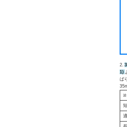
2.
1)
ば
3
波