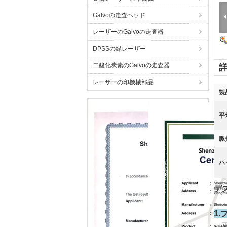
Galvoの走査ヘッド
レーザーのGalvoの走査器
DPSSの緑レーザー
二酸化炭素のGalvoの走査器
レーザーの印機械部品
製
平
脈
ハ
デ
1