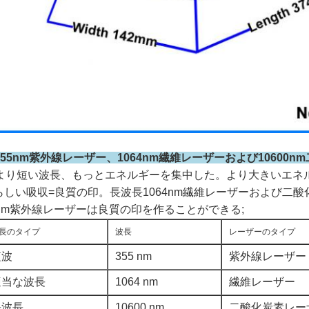
355nm紫外線レーザー、1064nm繊維レーザーおよび10600
より短い波長、もっとエネルギーを集中した。より大きいエネ
らしい吸収=良質の印。長波長1064nm繊維レーザーおよび二
5nm紫外線レーザーは良質の印を作ることができる;
長のタイプ
波長
レーザーのタイプ
短波
355 nm
紫外線レーザー
適当な波長
1064 nm
繊維レーザー
長波長
10600 nm
二酸化炭素レー