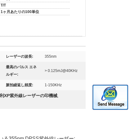
T/T
1ヶ月あたりの100単位
レーザーの波長:
355nm
最高のパルス エネ
> 0.125mJ@40KHz
ルギー:
脈拍繰返し頻度:
1-150KHz
利XP紫外線レーザーの印機械
,
いる355nm DPSS紫外線レーザー;