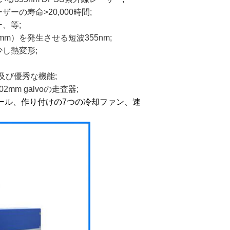
の寿命>20,000時間;
、等;
m）を発生させる短波355nm;
し熱変形;
及び優秀な機能;
m galvoの走査器;
ール、作り付けの7つの冷却ファン、速