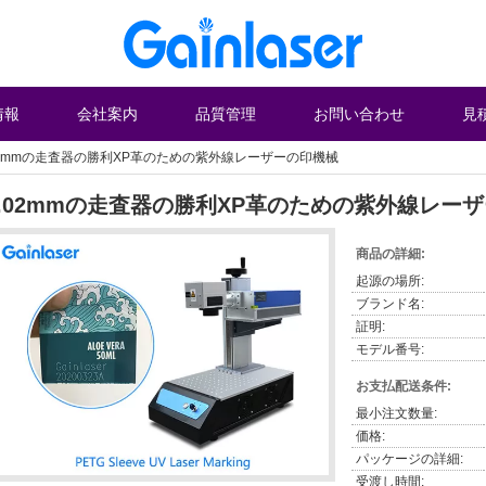
情報
会社案内
品質管理
お問い合わせ
見
02mmの走査器の勝利XP革のための紫外線レーザーの印機械
0.02mmの走査器の勝利XP革のための紫外線レー
商品の詳細:
起源の場所:
ブランド名:
証明:
モデル番号:
お支払配送条件:
最小注文数量:
価格:
パッケージの詳細:
受渡し時間: