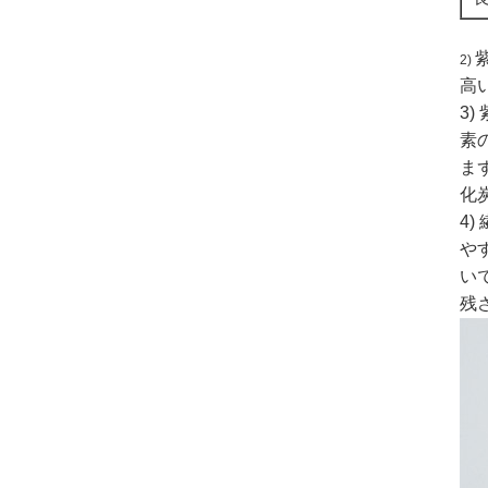
2)
高
3
素
ま
化
4
や
い
残