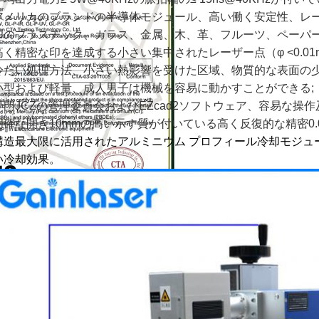
アメリカのブランドの半導体モジュール、高い働く安定性、レーザー
印のプラスチック、ガラス、金属、木、革、フルーツ、ペーパー
高く精密な印を達成する小さい集中されたレーザー点（φ <0.01m
冷たい処理方法、小さい熱影響を受けた区域、物質的な表面の少
小型および軽量、成人男子は機械を容易に動かすことができる;
専門JCZの管理委員会およびEZcad2ソフトウェア、容易な操作
明確な開き10mmの高い示す質が付いている高く反復的な精密0.02m
構造最大限に活用されたアルミニウム プロフィール冷却モジュ
い冷却効果。