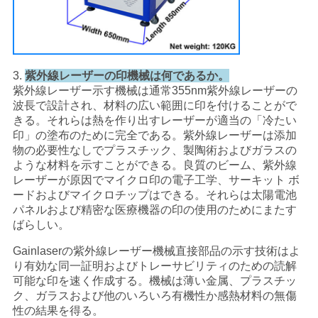
紫外線レーザーの印機械は何であるか。
3.
紫外線レーザー示す機械は通常355nm紫外線レーザーの
波長で設計され、材料の広い範囲に印を付けることがで
きる。それらは熱を作り出すレーザーが適当の「冷たい
印」の塗布のために完全である。紫外線レーザーは添加
物の必要性なしでプラスチック、製陶術およびガラスの
ような材料を示すことができる。良質のビーム、紫外線
レーザーが原因でマイクロ印の電子工学、サーキット ボ
ードおよびマイクロチップはできる。それらは太陽電池
パネルおよび精密な医療機器の印の使用のためにまたす
ばらしい。
Gainlaserの紫外線レーザー機械直接部品の示す技術はよ
り有効な同一証明およびトレーサビリティのための読解
可能な印を速く作成する。機械は薄い金属、プラスチッ
ク、ガラスおよび他のいろいろ有機性か感熱材料の無傷
性の結果を得る。