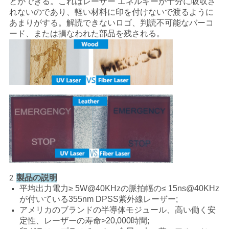
とができる。これはレーザー エネルギーが十分に吸収さ
れないのであり、軽い材料に印を付けないで渡るように
PRIVACY
あまりがする。解読できないロゴ、判読不可能なバーコ
POLICY
ード、または損なわれた部品を残される。
製品の説明
2.
平均出力電力≥ 5W@40KHzの脈拍幅の≤ 15ns@40KHz
が付いている355nm DPSS紫外線レーザー;
アメリカのブランドの半導体モジュール、高い働く安
定性、レーザーの寿命>20,000時間;