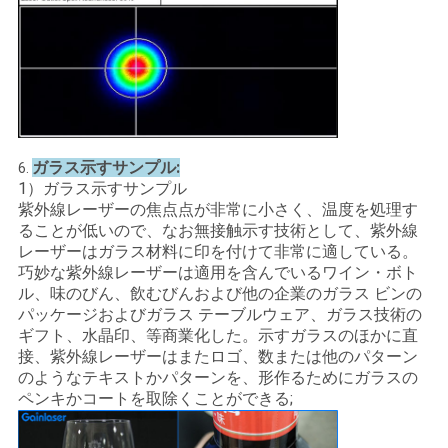
ガラス示すサンプル:
6.
1）ガラス示すサンプル
紫外線レーザーの焦点点が非常に小さく、温度を処理す
ることが低いので、なお無接触示す技術として、紫外線
レーザーはガラス材料に印を付けて非常に適している。
巧妙な紫外線レーザーは適用を含んでいるワイン・ボト
ル、味のびん、飲むびんおよび他の企業のガラス ビンの
パッケージおよびガラス テーブルウェア、ガラス技術の
ギフト、水晶印、等商業化した。示すガラスのほかに直
接、紫外線レーザーはまたロゴ、数または他のパターン
のようなテキストかパターンを、形作るためにガラスの
ペンキかコートを取除くことができる;