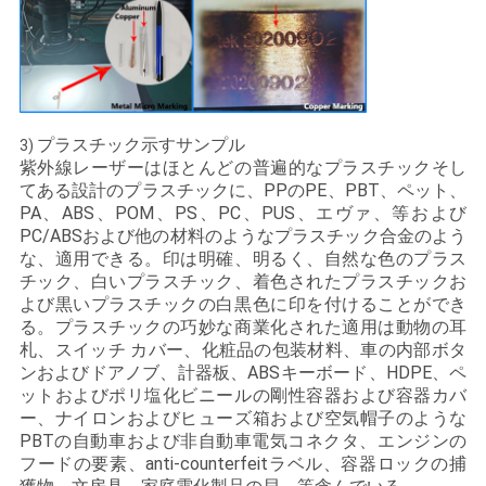
プラスチック示すサンプル
3)
紫外線レーザーはほとんどの普遍的なプラスチックそし
てある設計のプラスチックに、PPのPE、PBT、ペット、
PA、ABS、POM、PS、PC、PUS、エヴァ、等および
PC/ABSおよび他の材料のようなプラスチック合金のよう
な、適用できる。印は明確、明るく、自然な色のプラス
チック、白いプラスチック、着色されたプラスチックお
よび黒いプラスチックの白黒色に印を付けることができ
る。プラスチックの巧妙な商業化された適用は動物の耳
札、スイッチ カバー、化粧品の包装材料、車の内部ボタ
ンおよびドアノブ、計器板、ABSキーボード、HDPE、ペ
ットおよびポリ塩化ビニールの剛性容器および容器カバ
ー、ナイロンおよびヒューズ箱および空気帽子のような
PBTの自動車および非自動車電気コネクタ、エンジンの
フードの要素、anti-counterfeitラベル、容器ロックの捕