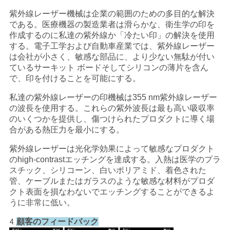
紫外線レーザー機械は企業の範囲のための多目的な解決
である。医療機器の製造業者は滑らかな、衛生学の印を
作成するのに私達の紫外線か「冷たい印」の解決を使用
する。電子工学および自動車産業では、紫外線レーザー
は会社が小さく、敏感な部品に、より少ない無駄が付い
ているサーキット ボードそしてシリコンの薄片を含ん
で、印を付けることを可能にする。
私達の紫外線レーザーの印機械は355 nm紫外線レーザー
の波長を使用する。これらの紫外波長は最も高い吸収率
のいくつかを提供し、傷つけられたプロダクトに導く場
合がある熱圧力を最小にする。
紫外線レーザーは光化学効果によって敏感なプロダクト
のhigh-contrastエッチングを達成する。入熱は医学のプラ
スチック、シリコーン、白いポリアミド、着色された
管、ケーブルまたはガラスのような敏感な材料がプロダ
クト表面を損なわないでエッチングすることができるよ
うに非常に低い。
顧客のフィードバック
4.