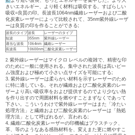
1.
より短い波長、もっとエネルギーを集中した。より大
用
きいエネルギー、より軽く材料は吸収する。すばらしい
吸収=良質の印。長波長1064nm繊維レーザーおよび二酸
を
化炭素レーザーによって比較されて、35nm紫外線レーザ
ーは良質の印を作ることができる;
要
波長のタイプ
波長
レーザーのタイプ
短波
355nm
紫外線レーザー
求
適当な波長
1064nm
繊維レーザー
長波長
10600nm
二酸化炭素レーザー
し
紫外線レーザーはマイクロ レベルの複雑で、精密な印
2.
な
のために一般に使用される。集中された波長は高いビー
ム強度および極めて小さい点サイズを可能にする;
さ
3. 紫外線レーザーは柔らかい材料を示すレーザーのため
に特に適している。それが繊維および二酸化炭素のレー
い
ザーより高い吸収率をおよび提供するのでより少ない熱
を作り出すので周囲材料を燃やすことまずなくであって
下さい。こういうわけで紫外線レーザーはまた「冷たい
地
処理方法」と繊維および二酸化炭素のレーザーは「熱処
理方法」として呼ばれるが、言われる;
図
4. 繊維/二酸化炭素レーザーの印機械はプラスチック、
革、等のようなある感熱材料を、変えまた更に燃やすこ