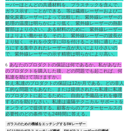
ーパーほとんどの共通材料を、プラスチックを含んで、
ガラス示す、ことができる、等は繊維レーザーおよび二
酸化炭素レーザーによって比較した、紫外線レーザーの
処理の温度は明らかにより低く、紫外線レーザーの熱影
響部はより小さい。ある材料のために、紫外線レーザー
はよりよい働かせる。その上、紫外線レーザーの波長が
より短く、それを小文字に印を付けること特に適したよ
うにする集中されたレーザー点が大いにより小さいの
で、紫外線レーザーの示す精密は明らかにより高い。
あなたのプロダクトの保証は何であるか。私があなた
6.
のプロダクトを購入した後、どの問題でも起これば、何
私達を助けて頂けますか。
答え:私達のプロダクトの保証は12か月である。どの非人
工的な問題でもあなた、または提供されたら私達に私達
のプロダクトに起こるために、自由な予備品それを修理
するのを助けなさい。私達は遠隔テクニカル サポートを
オンラインで提供する。顧客からのアフターセールスの
必要性のどの条件でも24時間に答える。
ガラスのための機械をエッチングする5Wレーザー