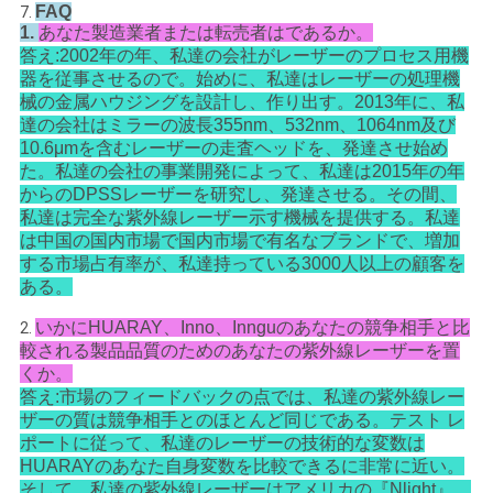
FAQ
7.
1.
あなた製造業者または転売者はであるか。
答え:2002年の年、私達の会社がレーザーのプロセス用機
器を従事させるので。始めに、私達はレーザーの処理機
械の金属ハウジングを設計し、作り出す。2013年に、私
達の会社はミラーの波長355nm、532nm、1064nm及び
10.6μmを含むレーザーの走査ヘッドを、発達させ始め
た。私達の会社の事業開発によって、私達は2015年の年
からのDPSSレーザーを研究し、発達させる。その間、
私達は完全な紫外線レーザー示す機械を提供する。私達
は中国の国内市場で国内市場で有名なブランドで、増加
する市場占有率が、私達持っている3000人以上の顧客を
ある。
いかにHUARAY、Inno、Innguのあなたの競争相手と比
2.
較される製品品質のためのあなたの紫外線レーザーを置
くか。
答え:市場のフィードバックの点では、私達の紫外線レー
ザーの質は競争相手とのほとんど同じである。テスト レ
ポートに従って、私達のレーザーの技術的な変数は
HUARAYのあなた自身変数を比較できるに非常に近い。
そして、私達の紫外線レーザーはアメリカの『Nlight』、