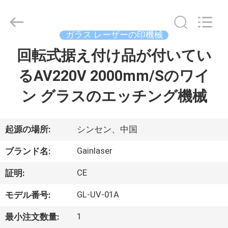
supplier.
Copyright
©
2020
-
ガラス レーザーの印機械
2026
Shenzhen
Gainlaser
回転式据え付け品が付いてい
家
Laser
Technology
Co.,Ltd.
るAV220V 2000mm/Sのワイ
All
Rights
製
Reserved.
ン グラスのエッチング機械
品
起源の場所:
シンセン、中国
私
Gainlaser
ブランド名:
達
CE
証明:
に
GL-UV-01A
モデル番号:
つ
1
最小注文数量: