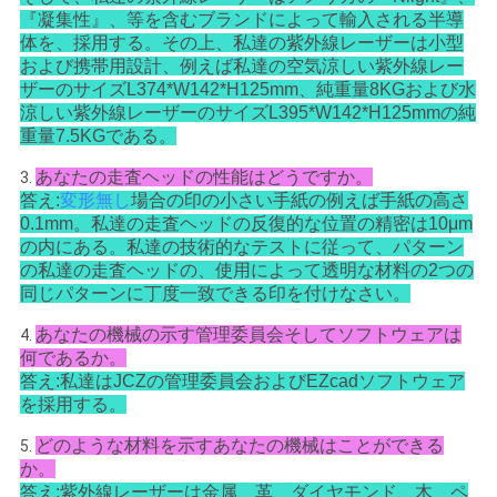
『凝集性』、等を含むブランドによって輸入される半導
体を、採用する。その上、私達の紫外線レーザーは小型
および携帯用設計、例えば私達の空気涼しい紫外線レー
ザーのサイズL374*W142*H125mm、純重量8KGおよび水
涼しい紫外線レーザーのサイズL395*W142*H125mmの純
重量7.5KGである。
あなたの走査ヘッドの性能はどうですか。
3.
答え:
変形無し
場合の印の小さい手紙の例えば手紙の高さ
0.1mm。私達の走査ヘッドの反復的な位置の精密は10μm
の内にある。私達の技術的なテストに従って、パターン
の私達の走査ヘッドの、使用によって透明な材料の2つの
同じパターンに丁度一致できる印を付けなさい。
あなたの機械の示す管理委員会そしてソフトウェアは
4.
何であるか。
答え:私達はJCZの管理委員会およびEZcadソフトウェア
を採用する。
どのような材料を示すあなたの機械はことができる
5.
か。
答え:紫外線レーザーは金属、革、ダイヤモンド、木、ペ