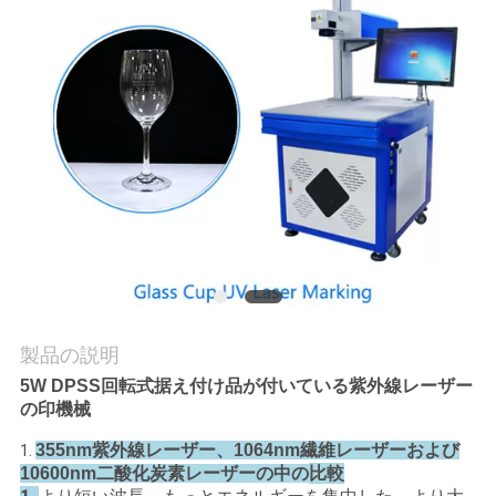
私
達
に
連
絡
し
な
さ
製品の説明
5W DPSS回転式据え付け品が付いている紫外線レーザー
い
の印機械
355nm
紫外線レーザー、1064nm繊維レーザーおよび
1.
引
比較
10600nm二酸化炭素レーザーの中の