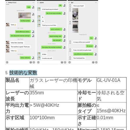
技術的な変数
5.
製品名
ガラス レーザーの印機
モデル
GL-UV-01A
械
レーザーの
355nm
冷却モー
冷却される空
波長
ド
気
平均出力電
> 5W@40KHz
脈拍幅の
≤
15ns@40KHz
力
タイプ
示す区域
100*100mm
示す正確
0.01mm
さ