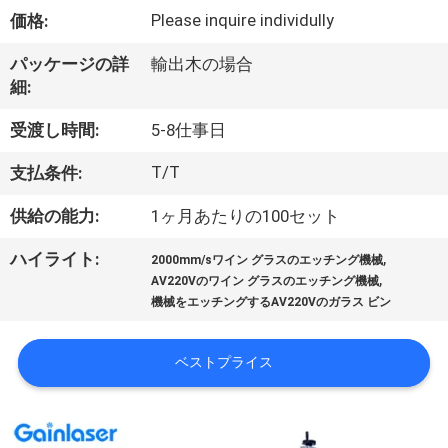
い
Please inquire individully
価格:
て
パッケージの詳
輸出木の場合
細:
工
受渡し時間:
5-8仕事日
場
T/T
支払条件:
旅
供給の能力:
1ヶ月あたりの100セット
行
,
ハイライト:
2000mm/sワイン グラスのエッチング機械
,
AV220Vのワイン グラスのエッチング機械
品
機械をエッチングするAV220Vのガラス ビン
質
ベストプライス
管
理