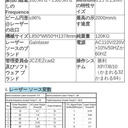
脈拍の繰返
10のKHz - 150のKHz
Mininum
0.15*0.15mm
の特性サ
しの
イズ
Frequence
ビーム円形
≤96%
最高の示
2000mm/s
@レーザー
す速度
の出口
機械サイズ
L850*W650*H1378mm
純重量
120KG
レーザー
Gainlaser
電源
AC110V/220V
+10%/50HZか
ソースのブ
60HZ
ランド
管理委員会
JCZ/EZcad2
操作シス
勝利
及びソフト
テム
XP/7/8/10
（かまれる32
ウェア ブ
かまれる64）
ランド
レーザー ソース変数
6.