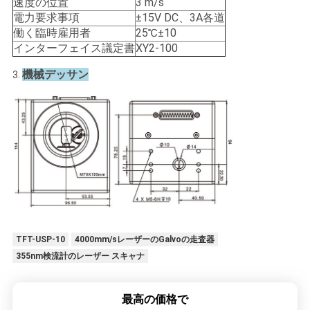
速度の位置
3 m/s
電力要求事項
±15V DC、3A各道
働く臨時雇用者
25℃±10
インターフェイス議定書
XY2-100
機械デッサン
3.
TFT-USP-10
4000mm/sレーザーのGalvoの走査器
355nm検流計のレーザー スキャナ
最高の価格で