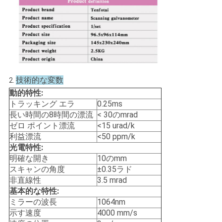
技術的な変数
2.
動的特性:
トラッキング エラ
0.25ms
長い時間の8時間の漂流
< 30のmrad
ゼロ ポイント漂流
<15 urad/k
利益漂流
<50 ppm/k
光電特性:
明確な開き
10のmm
スキャンの角度
±0.35ラド
非直線性
3.5 mrad
基本的な特性:
ミラーの波長
1064nm
示す速度
4000 mm/s