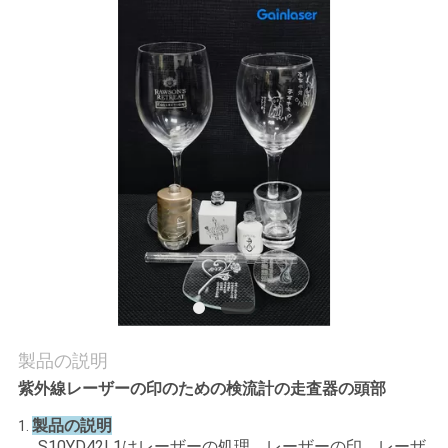
私
達
に
連
絡
し
な
さ
い
製品の説明
紫外線レーザーの印のための検流計の走査器の頭部
引
製品の説明
1.
S10YD42L1はレーザーの処理、レーザーの印、レーザ