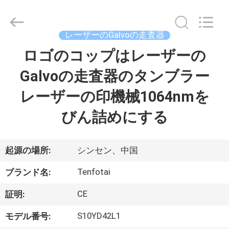
supplier.
Copyright
©
2020
-
レーザーのGalvoの走査器
2026
Shenzhen
Gainlaser
ロゴのコップはレーザーの
家
Laser
Technology
Co.,Ltd.
Galvoの走査器のタンブラー
All
Rights
製
Reserved.
レーザーの印機械1064nmを
品
びん詰めにする
私
起源の場所:
シンセン、中国
達
Tenfotai
ブランド名:
に
CE
証明:
つ
S10YD42L1
モデル番号: