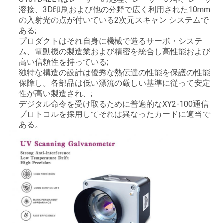
用
溶接、3D印刷および他の分野で広く利用された10mm
の入射光の点が付いている2次元スキャン システムで
を
ある;
プロダクトはそれ自身に機械で造るサーボ・システ
要
ム、電動機の製造業および精密を統合し高性能および
高い信頼性を持っている;
求
独特な構造の設計は優秀な熱伝達の性能を保護の性能
保障し。各部品は低い漂流の厳しい基準に従って安定
し
性が高い製造され、;
デジタル命令を受け取るために普遍的なXY2-100通信
な
プロトコルを採用してそれは異なったカードに適当で
ある。
さ
い
地
図