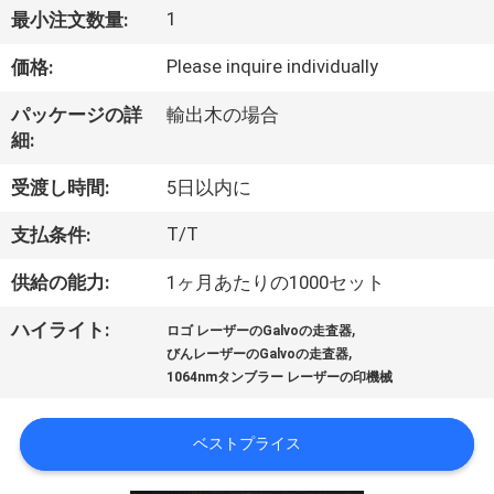
い
1
最小注文数量:
て
Please inquire individually
価格:
工
パッケージの詳
輸出木の場合
細:
場
受渡し時間:
5日以内に
旅
T/T
支払条件:
行
供給の能力:
1ヶ月あたりの1000セット
品
,
ハイライト:
ロゴ レーザーのGalvoの走査器
,
びんレーザーのGalvoの走査器
質
1064nmタンブラー レーザーの印機械
管
ベストプライス
理